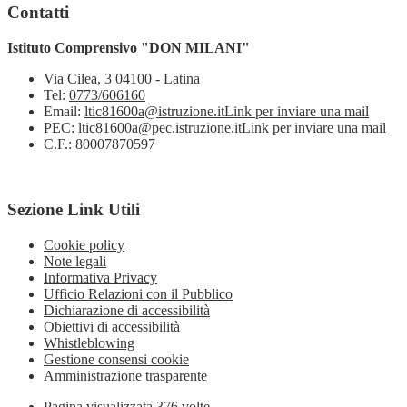
Contatti
Istituto Comprensivo "DON MILANI"
Via Cilea, 3 04100 - Latina
Tel:
0773/606160
Email:
ltic81600a@istruzione.it
Link per inviare una mail
PEC:
ltic81600a@pec.istruzione.it
Link per inviare una mail
C.F.: 80007870597
Sezione Link Utili
Cookie policy
Note legali
Informativa Privacy
Ufficio Relazioni con il Pubblico
Dichiarazione di accessibilità
Obiettivi di accessibilità
Whistleblowing
Gestione consensi cookie
Amministrazione trasparente
Pagina visualizzata
376
volte