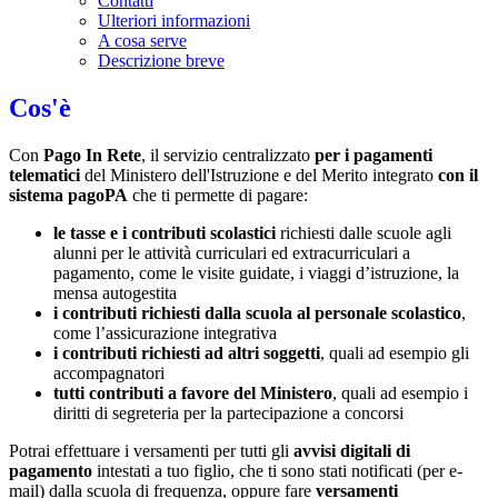
Contatti
Ulteriori informazioni
A cosa serve
Descrizione breve
Cos'è
Con
Pago In Rete
, il servizio centralizzato
per i pagamenti
telematici
del Ministero dell'Istruzione e del Merito integrato
con il
sistema pagoPA
che ti permette di pagare:
le tasse e i contributi scolastici
richiesti dalle scuole agli
alunni per le attività curriculari ed extracurriculari a
pagamento, come le visite guidate, i viaggi d’istruzione, la
mensa autogestita
i contributi richiesti dalla scuola al personale scolastico
,
come l’assicurazione integrativa
i contributi richiesti ad altri soggetti
, quali ad esempio gli
accompagnatori
tutti contributi a favore del Ministero
, quali ad esempio i
diritti di segreteria per la partecipazione a concorsi
Potrai effettuare i versamenti per tutti gli
avvisi digitali di
pagamento
intestati a tuo figlio, che ti sono stati notificati (per e-
mail) dalla scuola di frequenza, oppure fare
versamenti