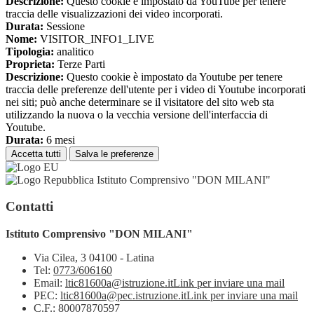
Descrizione:
Questo cookie è impostato da YouTube per tenere
traccia delle visualizzazioni dei video incorporati.
Durata:
Sessione
Nome:
VISITOR_INFO1_LIVE
Tipologia:
analitico
Proprieta:
Terze Parti
Descrizione:
Questo cookie è impostato da Youtube per tenere
traccia delle preferenze dell'utente per i video di Youtube incorporati
nei siti; può anche determinare se il visitatore del sito web sta
utilizzando la nuova o la vecchia versione dell'interfaccia di
Youtube.
Durata:
6 mesi
Accetta tutti
Salva le preferenze
Istituto Comprensivo "DON MILANI"
Contatti
Istituto Comprensivo "DON MILANI"
Via Cilea, 3 04100 - Latina
Tel:
0773/606160
Email:
ltic81600a@istruzione.it
Link per inviare una mail
PEC:
ltic81600a@pec.istruzione.it
Link per inviare una mail
C.F.: 80007870597