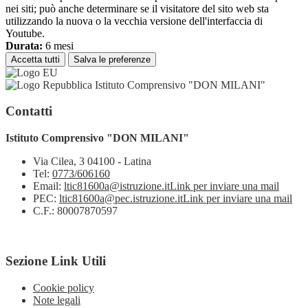
nei siti; può anche determinare se il visitatore del sito web sta
utilizzando la nuova o la vecchia versione dell'interfaccia di
Youtube.
Durata:
6 mesi
Accetta tutti
Salva le preferenze
Istituto Comprensivo "DON MILANI"
Contatti
Istituto Comprensivo "DON MILANI"
Via Cilea, 3 04100 - Latina
Tel:
0773/606160
Email:
ltic81600a@istruzione.it
Link per inviare una mail
PEC:
ltic81600a@pec.istruzione.it
Link per inviare una mail
C.F.: 80007870597
Sezione Link Utili
Cookie policy
Note legali