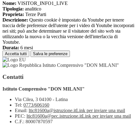
Nome:
VISITOR_INFO1_LIVE
Tipologia:
analitico
Proprieta:
Terze Parti
Descrizione:
Questo cookie è impostato da Youtube per tenere
traccia delle preferenze dell'utente per i video di Youtube incorporati
nei siti; può anche determinare se il visitatore del sito web sta
utilizzando la nuova o la vecchia versione dell'interfaccia di
Youtube.
Durata:
6 mesi
Accetta tutti
Salva le preferenze
Istituto Comprensivo "DON MILANI"
Contatti
Istituto Comprensivo "DON MILANI"
Via Cilea, 3 04100 - Latina
Tel:
0773/606160
Email:
ltic81600a@istruzione.it
Link per inviare una mail
PEC:
ltic81600a@pec.istruzione.it
Link per inviare una mail
C.F.: 80007870597