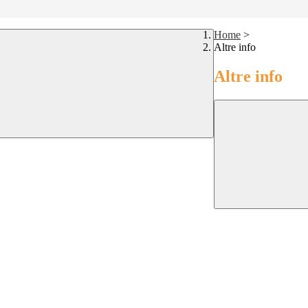
Home
>
Altre info
Altre info