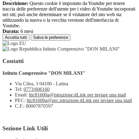
Descrizione:
Questo cookie è impostato da Youtube per tenere
traccia delle preferenze dell'utente per i video di Youtube incorporati
nei siti; può anche determinare se il visitatore del sito web sta
utilizzando la nuova o la vecchia versione dell'interfaccia di
Youtube.
Durata:
6 mesi
Accetta tutti
Salva le preferenze
Istituto Comprensivo "DON MILANI"
Contatti
Istituto Comprensivo "DON MILANI"
Via Cilea, 3 04100 - Latina
Tel:
0773/606160
Email:
ltic81600a@istruzione.it
Link per inviare una mail
PEC:
ltic81600a@pec.istruzione.it
Link per inviare una mail
C.F.: 80007870597
Sezione Link Utili