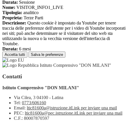
Durata:
Sessione
Nome:
VISITOR_INFO1_LIVE
Tipologia:
analitico
Proprieta:
Terze Parti
Descrizione:
Questo cookie è impostato da Youtube per tenere
traccia delle preferenze dell'utente per i video di Youtube incorporati
nei siti; può anche determinare se il visitatore del sito web sta
utilizzando la nuova o la vecchia versione dell'interfaccia di
Youtube.
Durata:
6 mesi
Accetta tutti
Salva le preferenze
Istituto Comprensivo "DON MILANI"
Contatti
Istituto Comprensivo "DON MILANI"
Via Cilea, 3 04100 - Latina
Tel:
0773/606160
Email:
ltic81600a@istruzione.it
Link per inviare una mail
PEC:
ltic81600a@pec.istruzione.it
Link per inviare una mail
C.F.: 80007870597