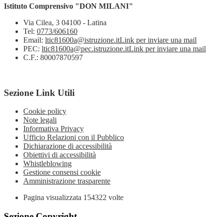
Istituto Comprensivo "DON MILANI"
Via Cilea, 3 04100 - Latina
Tel:
0773/606160
Email:
ltic81600a@istruzione.it
Link per inviare una mail
PEC:
ltic81600a@pec.istruzione.it
Link per inviare una mail
C.F.: 80007870597
Sezione Link Utili
Cookie policy
Note legali
Informativa Privacy
Ufficio Relazioni con il Pubblico
Dichiarazione di accessibilità
Obiettivi di accessibilità
Whistleblowing
Gestione consensi cookie
Amministrazione trasparente
Pagina visualizzata
154322
volte
Sezione Copyright