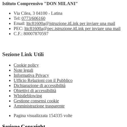
Istituto Comprensivo "DON MILANI"
Via Cilea, 3 04100 - Latina
Tel:
0773/606160
Email:
ltic81600a@istruzione.it
Link per inviare una mail
PEC:
ltic81600a@pec.istruzione.it
Link per inviare una mail
C.F.: 80007870597
Sezione Link Utili
Cookie policy
Note legali
Informativa Privacy
Ufficio Relazioni con il Pubblico
Dichiarazione di accessibilità
Obiettivi di accessibilità
Whistleblowing
Gestione consensi cookie
Amministrazione trasparente
Pagina visualizzata
154335
volte
Sezione Copyright