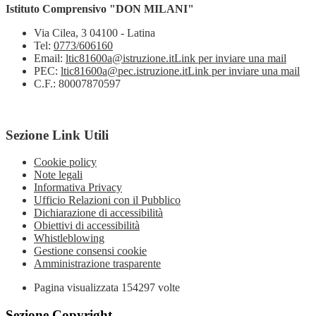
Istituto Comprensivo "DON MILANI"
Via Cilea, 3 04100 - Latina
Tel:
0773/606160
Email:
ltic81600a@istruzione.it
Link per inviare una mail
PEC:
ltic81600a@pec.istruzione.it
Link per inviare una mail
C.F.: 80007870597
Sezione Link Utili
Cookie policy
Note legali
Informativa Privacy
Ufficio Relazioni con il Pubblico
Dichiarazione di accessibilità
Obiettivi di accessibilità
Whistleblowing
Gestione consensi cookie
Amministrazione trasparente
Pagina visualizzata
154297
volte
Sezione Copyright