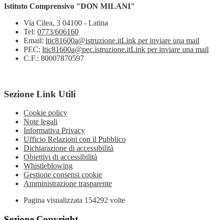
Istituto Comprensivo "DON MILANI"
Via Cilea, 3 04100 - Latina
Tel:
0773/606160
Email:
ltic81600a@istruzione.it
Link per inviare una mail
PEC:
ltic81600a@pec.istruzione.it
Link per inviare una mail
C.F.: 80007870597
Sezione Link Utili
Cookie policy
Note legali
Informativa Privacy
Ufficio Relazioni con il Pubblico
Dichiarazione di accessibilità
Obiettivi di accessibilità
Whistleblowing
Gestione consensi cookie
Amministrazione trasparente
Pagina visualizzata
154292
volte
Sezione Copyright