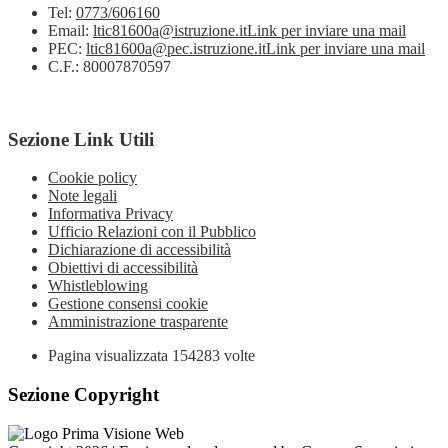
Tel:
0773/606160
Email:
ltic81600a@istruzione.it
Link per inviare una mail
PEC:
ltic81600a@pec.istruzione.it
Link per inviare una mail
C.F.: 80007870597
Sezione Link Utili
Cookie policy
Note legali
Informativa Privacy
Ufficio Relazioni con il Pubblico
Dichiarazione di accessibilità
Obiettivi di accessibilità
Whistleblowing
Gestione consensi cookie
Amministrazione trasparente
Pagina visualizzata
154283
volte
Sezione Copyright