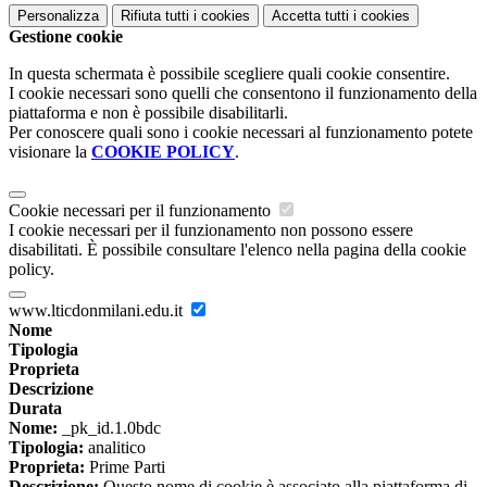
Personalizza
Rifiuta tutti
i cookies
Accetta tutti
i cookies
Gestione cookie
In questa schermata è possibile scegliere quali cookie consentire.
I cookie necessari sono quelli che consentono il funzionamento della
piattaforma e non è possibile disabilitarli.
Per conoscere quali sono i cookie necessari al funzionamento potete
visionare la
COOKIE POLICY
.
Cookie necessari per il funzionamento
I cookie necessari per il funzionamento non possono essere
disabilitati. È possibile consultare l'elenco nella pagina della cookie
policy.
www.lticdonmilani.edu.it
Nome
Tipologia
Proprieta
Descrizione
Durata
Nome:
_pk_id.1.0bdc
Tipologia:
analitico
Proprieta:
Prime Parti
Descrizione:
Questo nome di cookie è associato alla piattaforma di